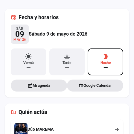
cuenta
Fecha
y horarios
Administración
SÁB
Contacto
09
Sábado 9 de mayo de 2026
MAY 26
Vermú
Tarde
Noche
—
—
—
Mi agenda
Google Calendar
Quién actúa
Dúo MAREMA