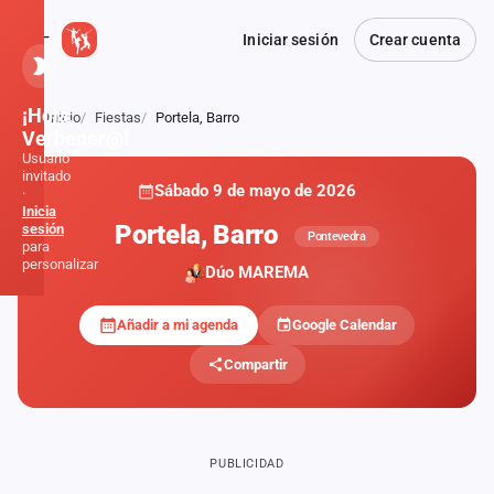
Iniciar sesión
Crear cuenta
¡Hola,
Inicio
Fiestas
Portela, Barro
Atrás
Verbener@!
Usuario
invitado
Sábado 9 de mayo de 2026
·
Inicia
Portela, Barro
sesión
Pontevedra
para
personalizar
Dúo MAREMA
Añadir a mi agenda
Google Calendar
Inicio
Compartir
Noticias
Formaciones
PUBLICIDAD
Fiestas