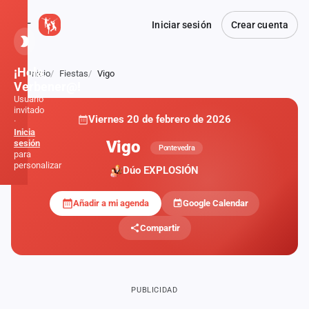
Iniciar sesión
Crear cuenta
¡Hola,
Inicio
Fiestas
Vigo
Atrás
Verbener@!
Usuario
invitado
Viernes 20 de febrero de 2026
·
PRIVADA
Inicia
Vigo
sesión
Pontevedra
para
personalizar
Dúo EXPLOSIÓN
Añadir a mi agenda
Google Calendar
Inicio
Compartir
Noticias
Formaciones
PUBLICIDAD
Fiestas