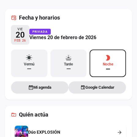
cuenta
Fecha
y horarios
Administración
VIE
Contacto
PRIVADA
20
Viernes 20 de febrero de 2026
FEB 26
Vermú
Tarde
Noche
—
—
—
Mi agenda
Google Calendar
Quién actúa
Dúo EXPLOSIÓN