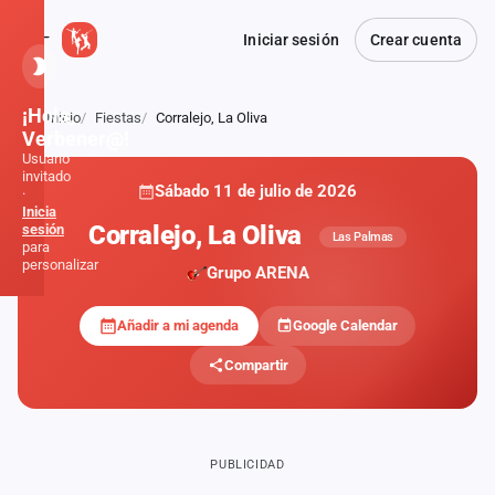
Iniciar sesión
Crear cuenta
¡Hola,
Inicio
Fiestas
Corralejo, La Oliva
Atrás
Verbener@!
Usuario
invitado
Sábado 11 de julio de 2026
·
Inicia
Corralejo, La Oliva
sesión
Las Palmas
para
personalizar
Grupo ARENA
Añadir a mi agenda
Google Calendar
Inicio
Compartir
Noticias
Formaciones
PUBLICIDAD
Fiestas