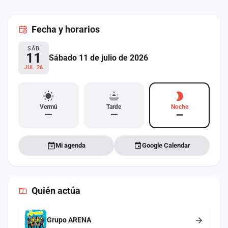
cuenta
Fecha
y horarios
Administración
SÁB
Contacto
11
Sábado 11 de julio de 2026
JUL 26
Vermú
Tarde
Noche
—
—
—
Mi agenda
Google Calendar
Quién actúa
Grupo ARENA