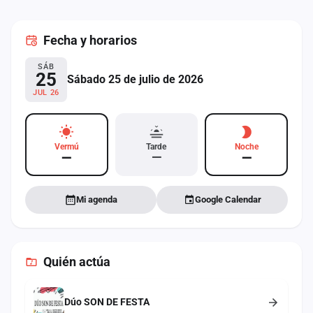
cuenta
Fecha
y horarios
Administración
SÁB
Contacto
25
Sábado 25 de julio de 2026
JUL 26
Vermú
Tarde
Noche
—
—
—
Mi agenda
Google Calendar
Quién actúa
Dúo SON DE FESTA