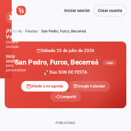
Iniciar sesión
Crear cuenta
¡Hola,
Inicio
Fiestas
San Pedro, Furco, Becerreá
Atrás
Verbener@!
Usuario
invitado
Sábado 25 de julio de 2026
·
Inicia
San Pedro, Furco, Becerreá
sesión
Lugo
para
personalizar
Dúo SON DE FESTA
Añadir a mi agenda
Google Calendar
Inicio
Compartir
Noticias
Formaciones
PUBLICIDAD
Fiestas