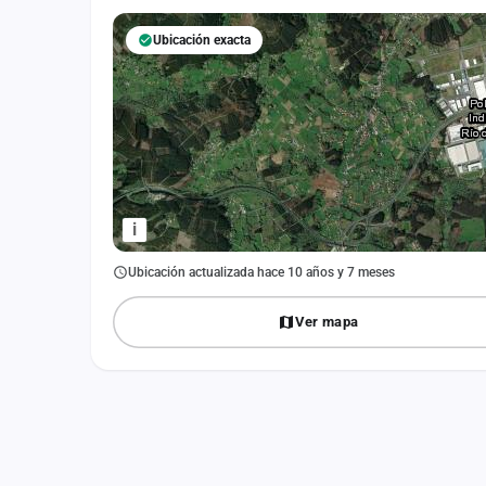
Fichajes
Ubicación exacta
Agencias
Rankings
Vídeos
Anuncios
i
Iniciar sesión
Ubicación actualizada hace 10 años y 7 meses
Crear cuenta
Ver mapa
Administración
Contacto