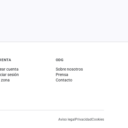
UENTA
ODG
ear cuenta
Sobre nosotros
iciar sesión
Prensa
 zona
Contacto
Aviso legal
Privacidad
Cookies