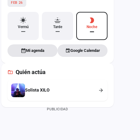
FEB 26
Vermú
Tarde
Noche
—
—
—
Mi agenda
Google Calendar
Quién actúa
Solista XILO
PUBLICIDAD