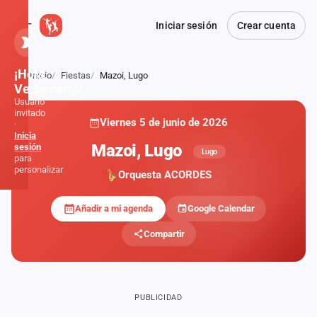
Iniciar sesión
Crear cuenta
¡Hola,
Inicio
Fiestas
Mazoi, Lugo
Atrás
Verbener@!
Usuario
invitado
Viernes 5 de junio de 2026
·
Inicia
Mazoi, Lugo
sesión
Lugo
para
personalizar
Orquesta ACORDES
Añadir a mi agenda
Google Calendar
Inicio
Compartir
Noticias
Formaciones
PUBLICIDAD
Fiestas