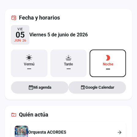
cuenta
Fecha
y horarios
Administración
VIE
Contacto
05
Viernes 5 de junio de 2026
JUN 26
Vermú
Tarde
Noche
—
—
—
Mi agenda
Google Calendar
Quién actúa
Orquesta ACORDES