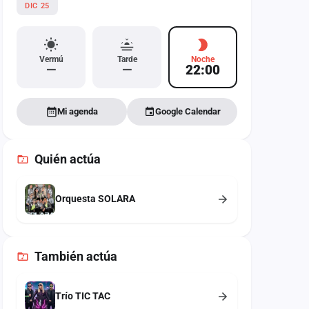
DIC 25
Vermú
Tarde
Noche
—
—
22:00
Mi agenda
Google Calendar
Quién actúa
Orquesta SOLARA
También
actúa
Trío TIC TAC