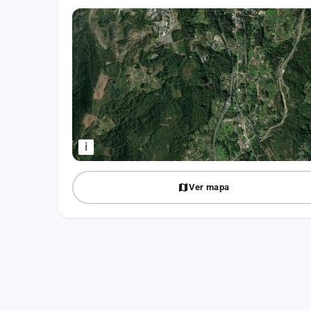
Fichajes
Agencias
Rankings
Vídeos
Anuncios
i
Iniciar sesión
Ver mapa
Crear cuenta
Administración
Contacto