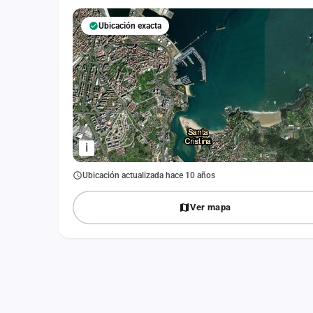
Fichajes
Ubicación exacta
Agencias
Rankings
Vídeos
Anuncios
i
Iniciar sesión
Ubicación actualizada hace 10 años
Crear cuenta
Ver mapa
Administración
Contacto