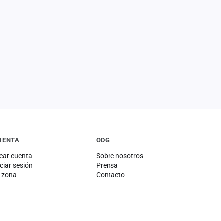
UENTA
ODG
ear cuenta
Sobre nosotros
iciar sesión
Prensa
 zona
Contacto