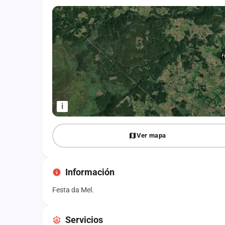
Fichajes
Agencias
Rankings
Vídeos
Anuncios
i
Iniciar sesión
Ver mapa
Crear cuenta
Administración
Información
Contacto
Festa da Mel.
Servicios