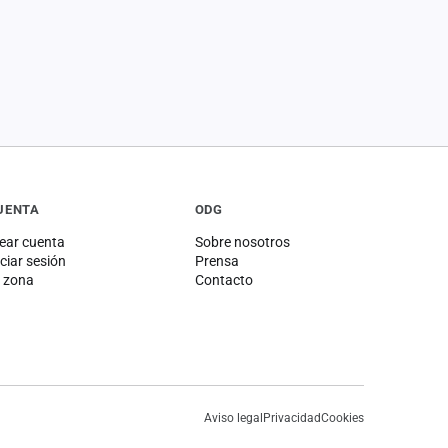
UENTA
ODG
ear cuenta
Sobre nosotros
iciar sesión
Prensa
 zona
Contacto
Aviso legal
Privacidad
Cookies