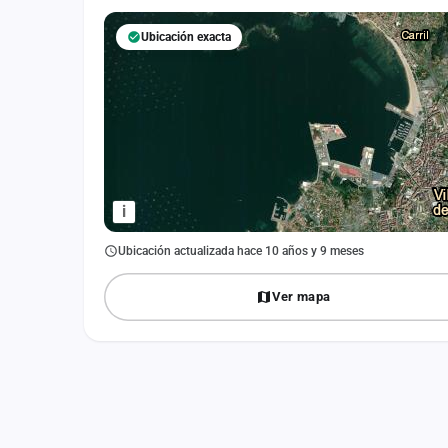
Fichajes
Ubicación exacta
Agencias
Rankings
Vídeos
Anuncios
i
Iniciar sesión
Ubicación actualizada hace 10 años y 9 meses
Crear cuenta
Ver mapa
Administración
Contacto