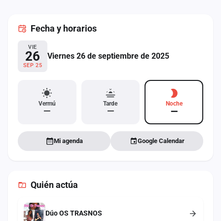
cuenta
Fecha
y horarios
Administración
VIE
Contacto
26
Viernes 26 de septiembre de 2025
SEP 25
Vermú
Tarde
Noche
—
—
—
Mi agenda
Google Calendar
Quién actúa
Dúo OS TRASNOS