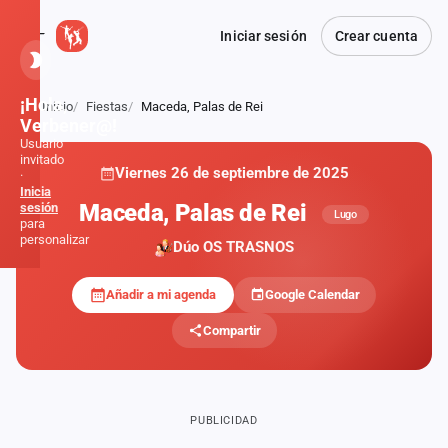
Iniciar sesión
Crear cuenta
¡Hola,
Inicio
Fiestas
Maceda, Palas de Rei
Atrás
Verbener@!
Usuario
invitado
Viernes 26 de septiembre de 2025
·
Inicia
Maceda, Palas de Rei
sesión
Lugo
para
personalizar
Dúo OS TRASNOS
Añadir a mi agenda
Google Calendar
Inicio
Compartir
Noticias
Formaciones
PUBLICIDAD
Fiestas