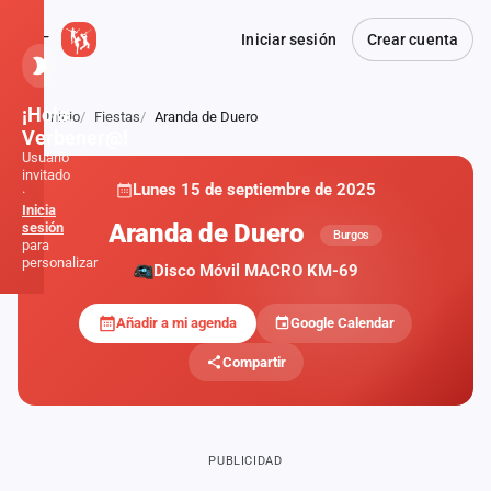
Iniciar sesión
Crear cuenta
¡Hola,
Inicio
Fiestas
Aranda de Duero
Atrás
Verbener@!
Usuario
invitado
Lunes 15 de septiembre de 2025
·
PRIVADA
Inicia
Aranda de Duero
sesión
Burgos
para
personalizar
Disco Móvil MACRO KM-69
Añadir a mi agenda
Google Calendar
Inicio
Compartir
Noticias
Formaciones
PUBLICIDAD
Fiestas