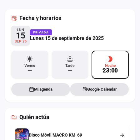
cuenta
Fecha
y horarios
Administración
LUN
Contacto
PRIVADA
15
Lunes 15 de septiembre de 2025
SEP 25
Vermú
Tarde
Noche
—
—
23:00
Mi agenda
Google Calendar
Quién actúa
Disco Móvil MACRO KM-69