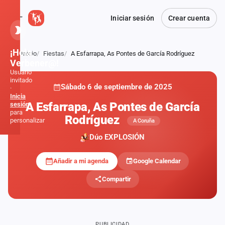
Iniciar sesión
Crear cuenta
¡Hola,
Inicio
Fiestas
A Esfarrapa, As Pontes de García Rodríguez
Atrás
Verbener@!
Usuario
invitado
Sábado 6 de septiembre de 2025
·
Inicia
A Esfarrapa, As Pontes de García
sesión
para
Rodríguez
personalizar
A Coruña
Dúo EXPLOSIÓN
Inicio
Añadir a mi agenda
Google Calendar
Noticias
Compartir
Formaciones
Fiestas
PUBLICIDAD