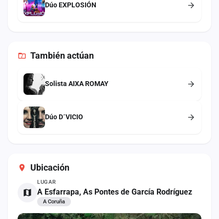
Dúo EXPLOSIÓN
También
actúan
Solista AIXA ROMAY
Dúo D´VICIO
Ubicación
LUGAR
A Esfarrapa, As Pontes de García Rodríguez
A Coruña