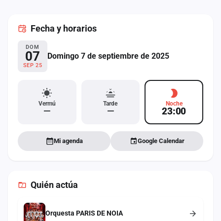
cuenta
Fecha
y horarios
Administración
DOM
Contacto
07
Domingo 7 de septiembre de 2025
SEP 25
Vermú
Tarde
Noche
—
—
23:00
Mi agenda
Google Calendar
Quién actúa
Orquesta PARIS DE NOIA