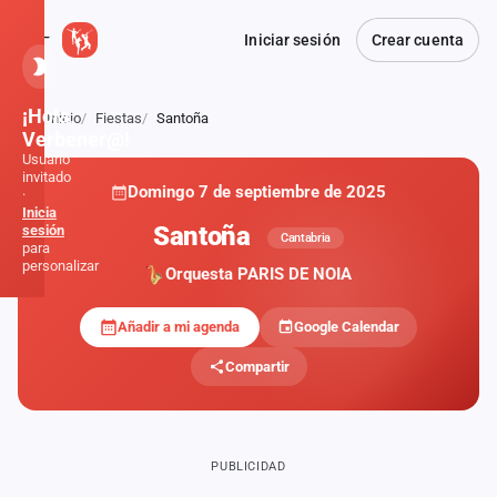
Iniciar sesión
Crear cuenta
¡Hola,
Inicio
Fiestas
Santoña
Atrás
Verbener@!
Usuario
invitado
Domingo 7 de septiembre de 2025
·
Inicia
Santoña
sesión
Cantabria
para
personalizar
Orquesta PARIS DE NOIA
Añadir a mi agenda
Google Calendar
Inicio
Compartir
Noticias
Formaciones
PUBLICIDAD
Fiestas