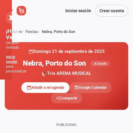
Iniciar sesión
Crear cuenta
¡Hola,
Inicio
Fiestas
Nebra, Porto do Son
Atrás
Verbener@!
Usuario
invitado
Domingo 21 de septiembre de 2025
·
Inicia
Nebra, Porto do Son
sesión
A Coruña
para
personalizar
Trío ARENA MUSICAL
Añadir a mi agenda
Google Calendar
Inicio
Compartir
Noticias
Formaciones
PUBLICIDAD
Fiestas