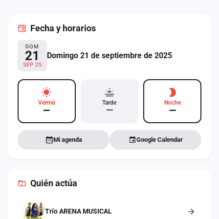
cuenta
Fecha
y horarios
Administración
DOM
Contacto
21
Domingo 21 de septiembre de 2025
SEP 25
Vermú
Tarde
Noche
—
—
—
Mi agenda
Google Calendar
Quién actúa
Trío ARENA MUSICAL