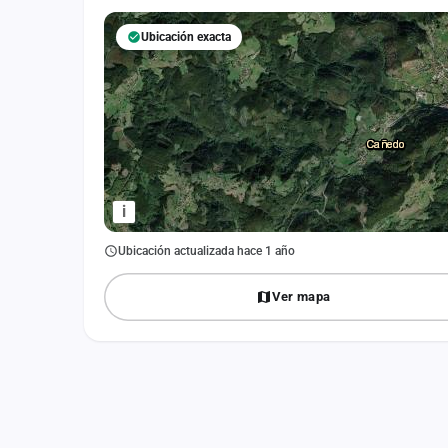
Fichajes
Ubicación exacta
Agencias
Rankings
Vídeos
Anuncios
i
Iniciar sesión
Ubicación actualizada hace 1 año
Crear cuenta
Ver mapa
Administración
Contacto