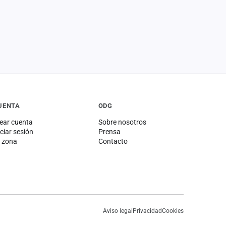
UENTA
ODG
ear cuenta
Sobre nosotros
iciar sesión
Prensa
 zona
Contacto
Aviso legal
Privacidad
Cookies