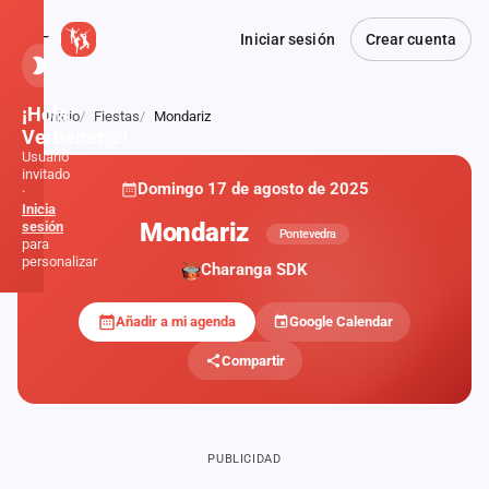
Iniciar sesión
Crear cuenta
¡Hola,
Inicio
Fiestas
Mondariz
Atrás
Verbener@!
Usuario
invitado
Domingo 17 de agosto de 2025
·
Inicia
Mondariz
sesión
Pontevedra
para
personalizar
Charanga SDK
Añadir a mi agenda
Google Calendar
Inicio
Compartir
Noticias
Formaciones
PUBLICIDAD
Fiestas