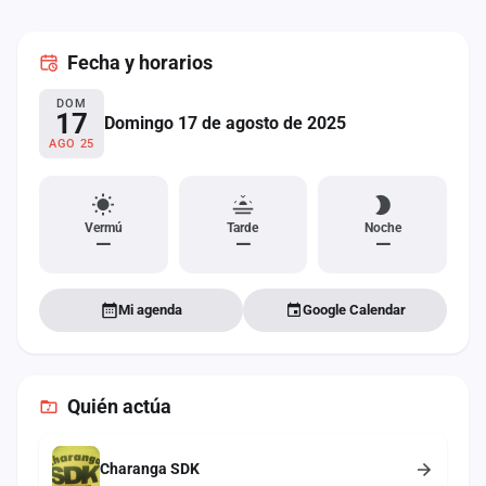
cuenta
Fecha
y horarios
Administración
DOM
Contacto
17
Domingo 17 de agosto de 2025
AGO 25
Vermú
Tarde
Noche
—
—
—
Mi agenda
Google Calendar
Quién actúa
Charanga SDK