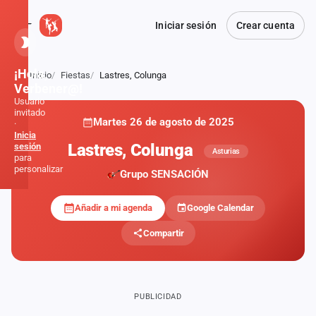
Iniciar sesión
Crear cuenta
¡Hola,
Inicio
Fiestas
Lastres, Colunga
Atrás
Verbener@!
Usuario
invitado
Martes 26 de agosto de 2025
·
Inicia
Lastres, Colunga
sesión
Asturias
para
personalizar
Grupo SENSACIÓN
Añadir a mi agenda
Google Calendar
Inicio
Compartir
Noticias
Formaciones
PUBLICIDAD
Fiestas