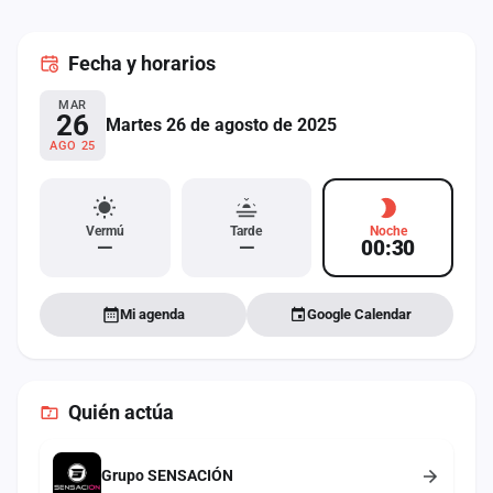
cuenta
Fecha
y horarios
Administración
MAR
Contacto
26
Martes 26 de agosto de 2025
AGO 25
Vermú
Tarde
Noche
—
—
00:30
Mi agenda
Google Calendar
Quién actúa
Grupo SENSACIÓN