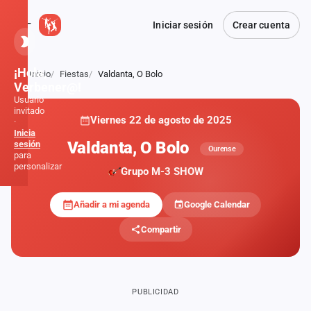
Iniciar sesión
Crear cuenta
¡Hola,
Inicio
Fiestas
Valdanta, O Bolo
Atrás
Verbener@!
Usuario
invitado
Viernes 22 de agosto de 2025
·
Inicia
Valdanta, O Bolo
sesión
Ourense
para
personalizar
Grupo M-3 SHOW
Añadir a mi agenda
Google Calendar
Inicio
Compartir
Noticias
Formaciones
PUBLICIDAD
Fiestas