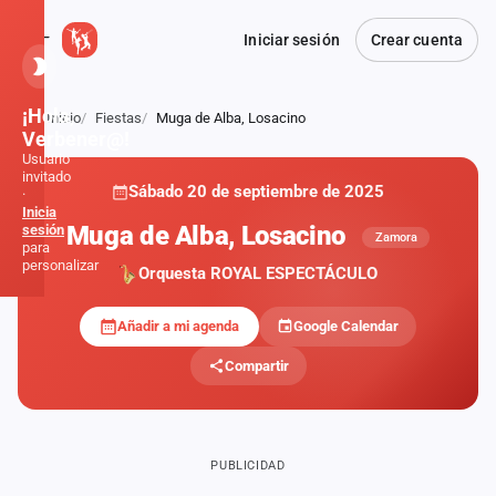
Iniciar sesión
Crear cuenta
¡Hola,
Inicio
Fiestas
Muga de Alba, Losacino
Atrás
Verbener@!
Usuario
invitado
Sábado 20 de septiembre de 2025
·
Inicia
Muga de Alba, Losacino
sesión
Zamora
para
personalizar
Orquesta ROYAL ESPECTÁCULO
Añadir a mi agenda
Google Calendar
Inicio
Compartir
Noticias
Formaciones
PUBLICIDAD
Fiestas