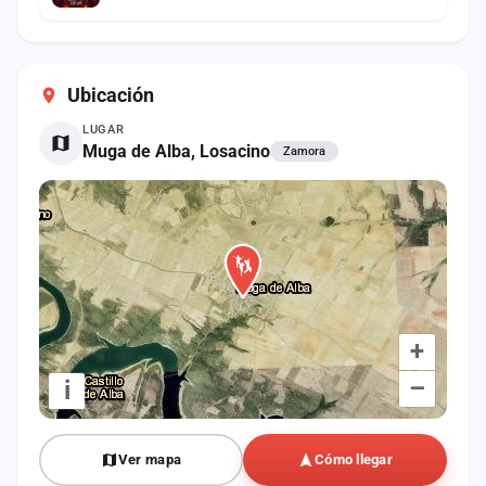
Ubicación
LUGAR
Muga de Alba, Losacino
Zamora
+
–
i
Ver mapa
Cómo llegar