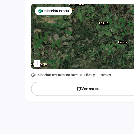
Fichajes
Ubicación exacta
Agencias
Rankings
Vídeos
Anuncios
i
Iniciar sesión
Ubicación actualizada hace 10 años y 11 meses
Crear cuenta
Ver mapa
Administración
Contacto