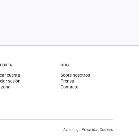
UENTA
ODG
ear cuenta
Sobre nosotros
iciar sesión
Prensa
 zona
Contacto
Aviso legal
Privacidad
Cookies