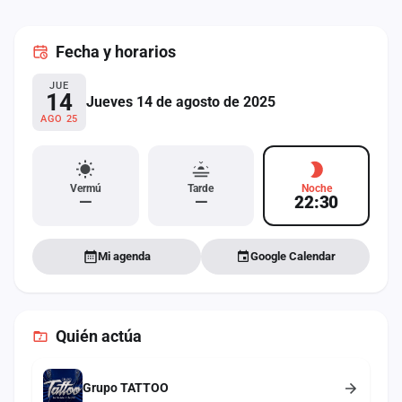
cuenta
Fecha
y horarios
Administración
JUE
Contacto
14
Jueves 14 de agosto de 2025
AGO 25
Vermú
Tarde
Noche
—
—
22:30
Mi agenda
Google Calendar
Quién actúa
Grupo TATTOO