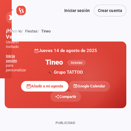
Iniciar sesión
Crear cuenta
¡Hola,
Inicio
Fiestas
Tineo
Atrás
Verbener@!
Usuario
invitado
Jueves 14 de agosto de 2025
·
Inicia
Tineo
sesión
Asturias
para
personalizar
Grupo TATTOO
Añadir a mi agenda
Google Calendar
Inicio
Compartir
Noticias
Formaciones
PUBLICIDAD
Fiestas