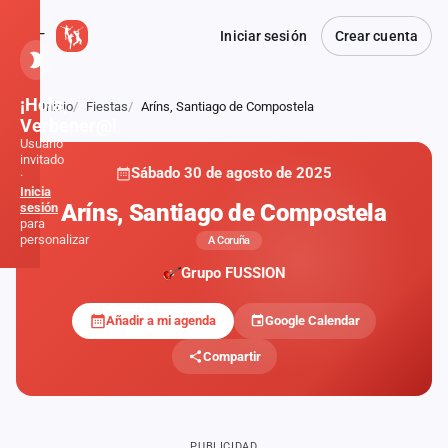
Iniciar sesión
Crear cuenta
¡Hola,
Inicio
Fiestas
Aríns, Santiago de Compostela
Atrás
Verbener@!
Usuario
invitado
Sábado 30 de agosto de 2025
·
Inicia
Aríns, Santiago de Compostela
sesión
para
personalizar
A Coruña
Grupo FUSSION
Inicio
Añadir a mi agenda
Google Calendar
Noticias
Compartir
Formaciones
Fiestas
PUBLICIDAD