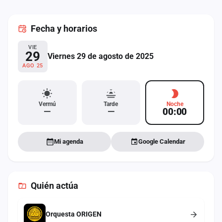
cuenta
Fecha
y horarios
Administración
VIE
Contacto
29
Viernes 29 de agosto de 2025
AGO 25
Vermú
Tarde
Noche
—
—
00:00
Mi agenda
Google Calendar
Quién actúa
Orquesta ORIGEN