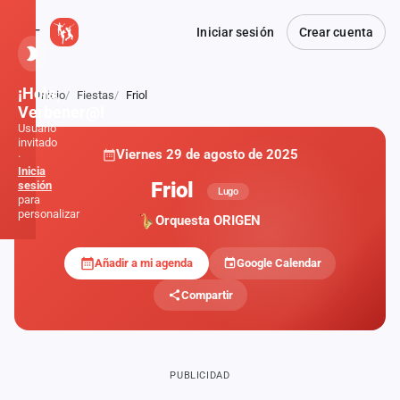
Iniciar sesión
Crear cuenta
¡Hola,
Inicio
Fiestas
Friol
Atrás
Verbener@!
Usuario
invitado
Viernes 29 de agosto de 2025
·
Inicia
Friol
sesión
Lugo
para
personalizar
Orquesta ORIGEN
Añadir a mi agenda
Google Calendar
Inicio
Compartir
Noticias
Formaciones
PUBLICIDAD
Fiestas