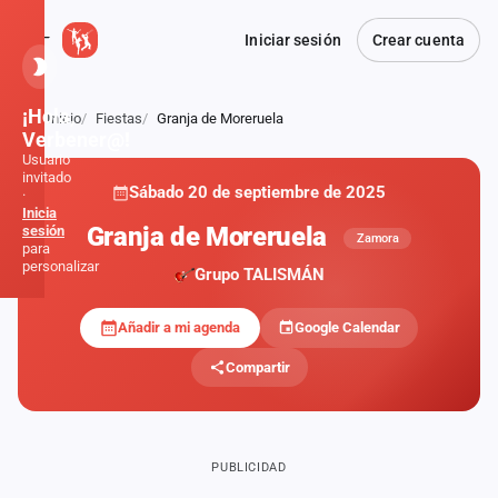
Iniciar sesión
Crear cuenta
¡Hola,
Inicio
Fiestas
Granja de Moreruela
Atrás
Verbener@!
Usuario
invitado
Sábado 20 de septiembre de 2025
·
Inicia
Granja de Moreruela
sesión
Zamora
para
personalizar
Grupo TALISMÁN
Añadir a mi agenda
Google Calendar
Inicio
Compartir
Noticias
Formaciones
PUBLICIDAD
Fiestas