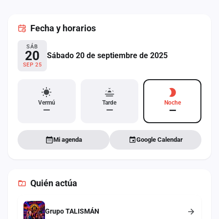
cuenta
Fecha
y horarios
Administración
SÁB
Contacto
20
Sábado 20 de septiembre de 2025
SEP 25
Vermú
Tarde
Noche
—
—
—
Mi agenda
Google Calendar
Quién actúa
Grupo TALISMÁN