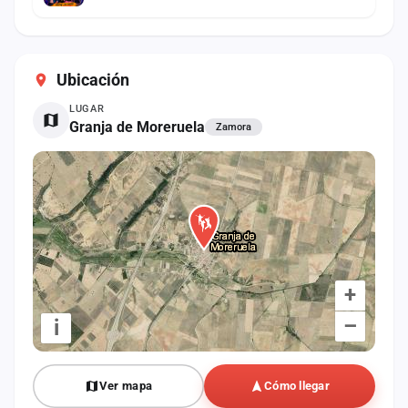
Ubicación
LUGAR
Granja de Moreruela
Zamora
+
–
i
Ver mapa
Cómo llegar