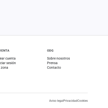
UENTA
ODG
ear cuenta
Sobre nosotros
iciar sesión
Prensa
 zona
Contacto
Aviso legal
Privacidad
Cookies