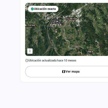
Fichajes
Ubicación exacta
Agencias
Rankings
Vídeos
Anuncios
i
Iniciar sesión
Ubicación actualizada hace 10 meses
Crear cuenta
Ver mapa
Administración
Contacto