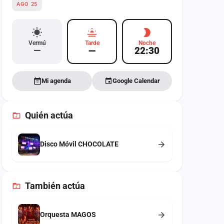
AGO 25
Vermú
Tarde
Noche
—
—
22:30
Mi agenda
Google Calendar
Quién actúa
Disco Móvil CHOCOLATE
También
actúa
Orquesta MAGOS