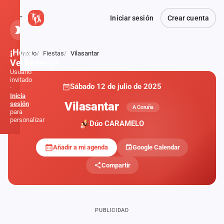
Iniciar sesión
Crear cuenta
¡Hola,
Inicio
Fiestas
Vilasantar
Atrás
Verbener@!
Usuario
invitado
Sábado 12 de julio de 2025
·
Inicia
Vilasantar
sesión
A Coruña
para
personalizar
Dúo CARAMELO
Añadir a mi agenda
Google Calendar
Inicio
Compartir
Noticias
Formaciones
PUBLICIDAD
Fiestas