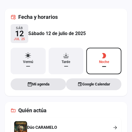
cuenta
Fecha
y horarios
Administración
SÁB
Contacto
12
Sábado 12 de julio de 2025
JUL 25
Vermú
Tarde
Noche
—
—
—
Mi agenda
Google Calendar
Quién actúa
Dúo CARAMELO