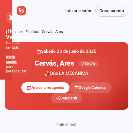
Iniciar sesión
Crear cuenta
¡Hola,
Inicio
Fiestas
Cervás, Ares
Atrás
Verbener@!
Usuario
invitado
Sábado 28 de junio de 2025
·
Inicia
Cervás, Ares
sesión
A Coruña
para
personalizar
Dúo LA MECÁNICA
Añadir a mi agenda
Google Calendar
Inicio
Compartir
Noticias
Formaciones
PUBLICIDAD
Fiestas