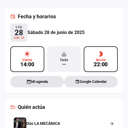
cuenta
Fecha
y horarios
Administración
SÁB
Contacto
28
Sábado 28 de junio de 2025
JUN 25
Vermú
Tarde
Noche
14:00
—
22:00
Mi agenda
Google Calendar
Quién actúa
Dúo LA MECÁNICA