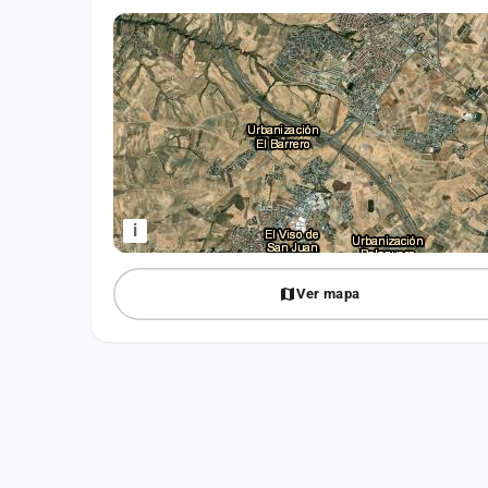
Fichajes
Agencias
Rankings
Vídeos
Anuncios
i
Iniciar sesión
Ver mapa
Crear cuenta
Administración
Contacto