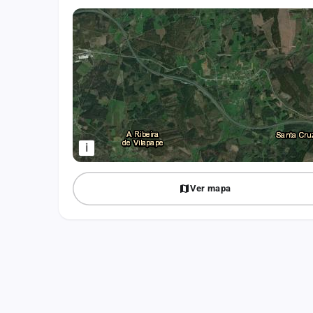
Fichajes
Agencias
Rankings
Vídeos
Anuncios
i
Iniciar sesión
Ver mapa
Crear cuenta
Administración
Contacto