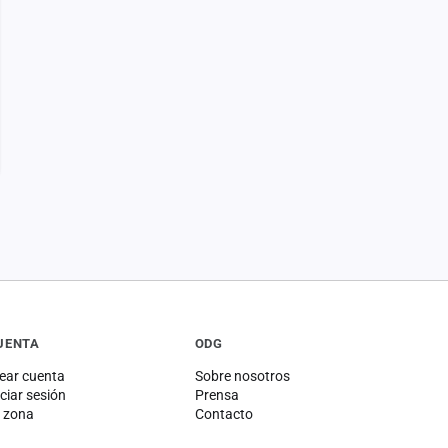
UENTA
ODG
ear cuenta
Sobre nosotros
iciar sesión
Prensa
 zona
Contacto