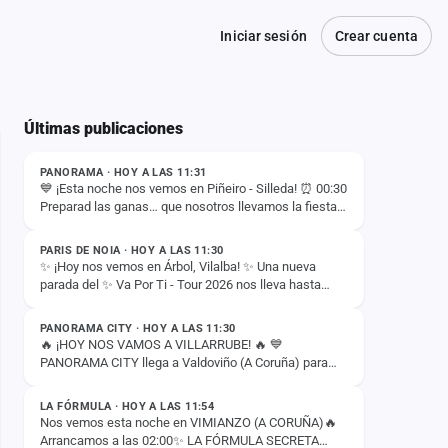
Iniciar sesión
Crear cuenta
Últimas publicaciones
ESTADO
PANORAMA · HOY A LAS 11:31
💙 ¡Esta noche nos vemos en Piñeiro - Silleda! ⏰ 00:30
Preparad las ganas… que nosotros llevamos la fiesta.
ESTADO
🚀🔥
PARIS DE NOIA · HOY A LAS 11:30
✨ ¡Hoy nos vemos en Árbol, Vilalba! ✨ Una nueva
parada del ✨ Va Por Ti - Tour 2026 nos lleva hasta
ESTADO
Árbol, Vilalba, donde esta noche compartiremos con
vosotros…
PANORAMA CITY · HOY A LAS 11:30
🔥 ¡HOY NOS VAMOS A VILLARRUBE! 🔥 💙
PANORAMA CITY llega a Valdoviño (A Coruña) para
ESTADO
liarla esta noche 🙌✨ 📍 Villarrube 📅 8 de agosto ⏰
00:30H ¡Nos vemos esta…
LA FÓRMULA · HOY A LAS 11:54
Nos vemos esta noche en VIMIANZO (A CORUÑA)🔥
Arrancamos a las 02:00✨ LA FÓRMULA SECRETA
ESTADO