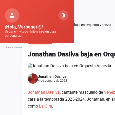
Orquestas
de Galicia
Inicio
Noticias
Jonathan Dasilva baja en Orquesta Venezia
¡Hola, Verbener@!
Usuario invitado ·
Inicia sesión
para
personalizar
COMUNICADO
DESCUBRE
Jonathan Dasilva baja en Orq
Inicio
Noticias
Jonathan Dasilva
Formaciones
4 de octubre de 2023
Fiestas
Jonathan Dasilva
, cantante masculino de
Venez
Mapa de fiestas
cara a la temporada 2023-2024. Jonathan, en a
como
La Gira
.
Componentes