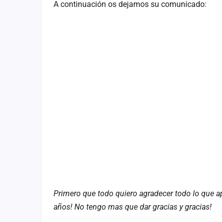
A continuación os dejamos su comunicado:
Fichajes
Agencias
Rankings
Vídeos
Anuncios
Iniciar sesión
Crear cuenta
Administración
Contacto
Primero que todo quiero agradecer todo lo que a
años! No tengo mas que dar gracias y gracias!