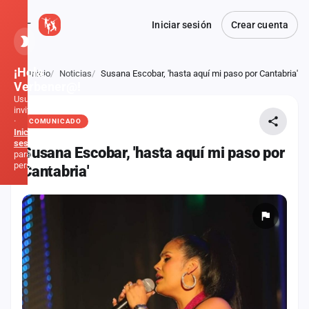
Iniciar sesión
Crear cuenta
¡Hola,
Inicio
Noticias
Susana Escobar, 'hasta aquí mi paso por Cantabria'
Atrás
Verbener@!
Usuario
invitado
·
COMUNICADO
Inicia
sesión
Susana Escobar, 'hasta aquí mi paso por
para
personalizar
Cantabria'
Inicio
Noticias
Formaciones
Fiestas