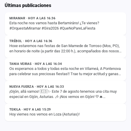
Últimas publicaciones
ESTADO
MIRAMAR · HOY A LAS 16:36
Esta noche nos vamos hasta Bertamiráns! ¿Te vienes?
#OrquestaMiramar #Gira2026 #QueNoPareLaFiesta
ESTADO
TRÉBOL · HOY A LAS 16:36
Hoxe estaremos nas festas de San Mamede de Torroso (Mos, PO),
en horario de noite (a partir das 22:00 h.), acompañados dos nosos
ESTADO
compañeiros da Orquesta…
TANIA VEIRAS · HOY A LAS 16:34
Os esperamos a todos y todas esta noche en Vilameá, A Pontenova
para celebrar sus preciosas fiestas‼️ Trae tu mejor actitud y ganas
ESTADO
de bailar para compartir…
NUEVA FUERZA · HOY A LAS 16:33
¡Gijón, allá vamos! 🇪🇸✨ Este 7 de agosto tenemos una cita muy
especial en Gijón, Asturias. 🎶 ¡Nos vemos en Gijón! 💛🔥
ESTADO
#DalePlayTour2026
TEKILA · HOY A LAS 15:29
Hoy viernes nos vemos en Loza (Asturias)!