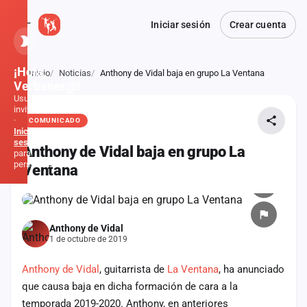
Iniciar sesión
Crear cuenta
¡Hola,
Inicio
Noticias
Anthony de Vidal baja en grupo La Ventana
Atrás
Verbener@!
Usuario
invitado
·
COMUNICADO
Inicia
sesión
Anthony de Vidal baja en grupo La
para
personalizar
Ventana
Inicio
Anthony de Vidal
Noticias
1 de octubre de 2019
Formaciones
Anthony de Vidal
, guitarrista de
La Ventana
, ha anunciado
que causa baja en dicha formación de cara a la
Fiestas
temporada 2019-2020. Anthony, en anteriores