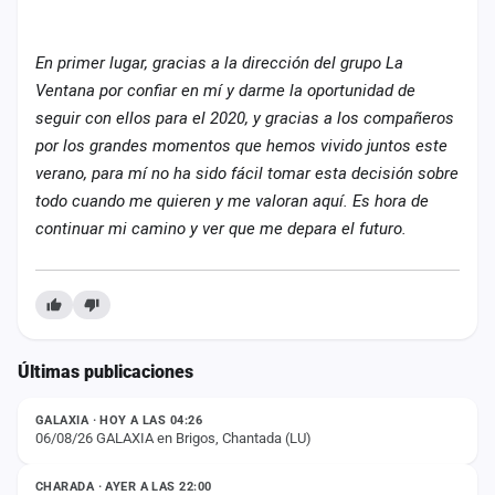
cuenta
Administración
En primer lugar, gracias a la dirección del grupo La
Ventana por confiar en mí y darme la oportunidad de
Contacto
seguir con ellos para el 2020, y gracias a los compañeros
por los grandes momentos que hemos vivido juntos este
verano, para mí no ha sido fácil tomar esta decisión sobre
todo cuando me quieren y me valoran aquí. Es hora de
continuar mi camino y ver que me depara el futuro.
Últimas publicaciones
ESTADO
GALAXIA · HOY A LAS 04:26
06/08/26 GALAXIA en Brigos, Chantada (LU)
ESTADO
CHARADA · AYER A LAS 22:00