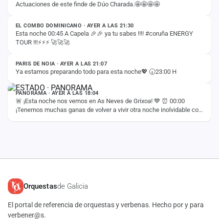
Actuaciones de este finde de Dúo Charada.🤩🤩🤩🤩
ESTADO
EL COMBO DOMINICANO · AYER A LAS 21:30
Esta noche 00:45 A Capela 🎉🎉 ya tu sabes !!!! #coruña ENERGY
TOUR !!!⚡️⚡️⚡️ 🚀🚀🚀
ESTADO
PARIS DE NOIA · AYER A LAS 21:07
Ya estamos preparando todo para esta noche💖 🕢23:00 H
ESTADO
PANORAMA · AYER A LAS 18:04
🚨 ¡Esta noche nos vemos en As Neves de Grixoa! 💙 ⏰ 00:00
¡Tenemos muchas ganas de volver a vivir otra noche inolvidable con
vosotros! 🚀✨
Orquestas
de Galicia
El portal de referencia de orquestas y verbenas. Hecho por y para
verbener@s.