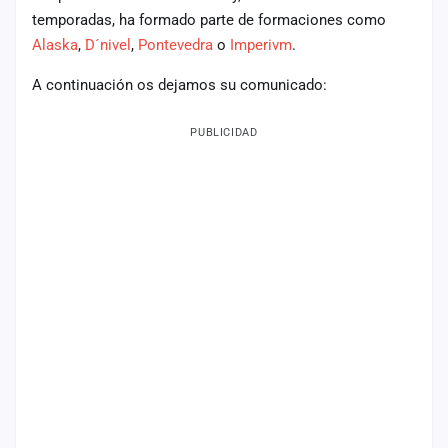
temporadas, ha formado parte de formaciones como
Mapa
Alaska
,
D´nivel
,
Pontevedra
o
Imperivm
.
de
fiestas
A continuación os dejamos su comunicado:
Componentes
PUBLICIDAD
Fichajes
Agencias
Rankings
Vídeos
Anuncios
Iniciar
sesión
Crear