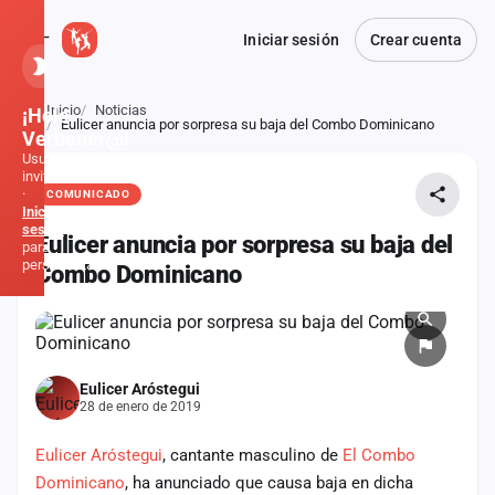
Iniciar sesión
Crear cuenta
Inicio
Noticias
¡Hola,
Atrás
Eulicer anuncia por sorpresa su baja del Combo Dominicano
Verbener@!
Usuario
invitado
·
COMUNICADO
Inicia
sesión
Eulicer anuncia por sorpresa su baja del
para
personalizar
Combo Dominicano
Inicio
Noticias
Eulicer Aróstegui
28 de enero de 2019
Formaciones
Eulicer Aróstegui
, cantante masculino de
El Combo
Fiestas
Dominicano
, ha anunciado que causa baja en dicha