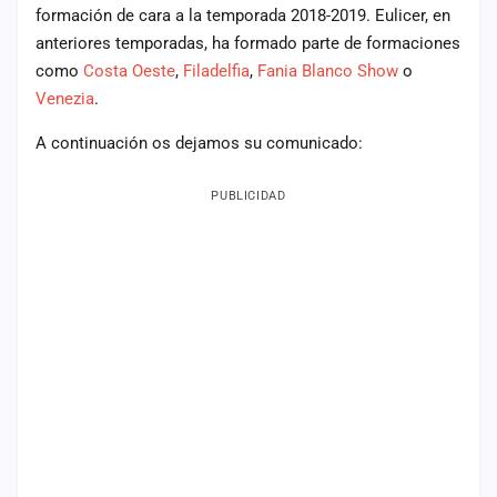
formación de cara a la temporada 2018-2019. Eulicer, en
Mapa
anteriores temporadas, ha formado parte de formaciones
de
fiestas
como
Costa Oeste
,
Filadelfia
,
Fania Blanco Show
o
Venezia
.
Componentes
A continuación os dejamos su comunicado:
Fichajes
PUBLICIDAD
Agencias
Rankings
Vídeos
Anuncios
Iniciar
sesión
Crear