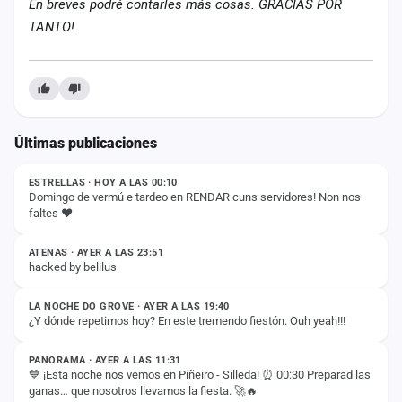
En breves podré contarles más cosas. GRACIAS POR
TANTO!
Últimas publicaciones
ESTADO
ESTRELLAS · HOY A LAS 00:10
Domingo de vermú e tardeo en RENDAR cuns servidores! Non nos
faltes ❤️
ESTADO
ATENAS · AYER A LAS 23:51
hacked by belilus
ESTADO
LA NOCHE DO GROVE · AYER A LAS 19:40
¿Y dónde repetimos hoy? En este tremendo fiestón. Ouh yeah!!!
ESTADO
PANORAMA · AYER A LAS 11:31
💙 ¡Esta noche nos vemos en Piñeiro - Silleda! ⏰ 00:30 Preparad las
ganas… que nosotros llevamos la fiesta. 🚀🔥
ESTADO