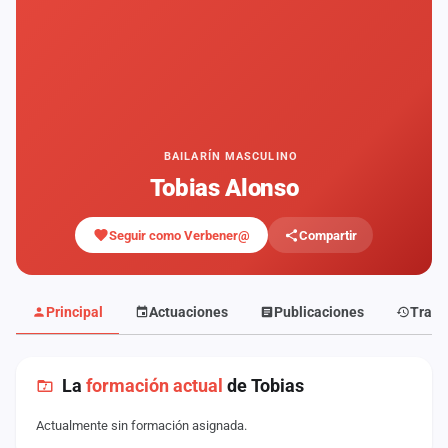
Mapa
de
fiestas
Componentes
Fichajes
BAILARÍN MASCULINO
Tobias Alonso
Agencias
Seguir como Verbener@
Compartir
Rankings
Vídeos
Principal
Actuaciones
Publicaciones
Traye
Anuncios
La
formación actual
de Tobias
Iniciar
sesión
Actualmente sin formación asignada.
Crear