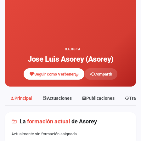
Mapa
de
fiestas
Componentes
Fichajes
BAJISTA
Jose Luis Asorey (Asorey)
Agencias
Seguir como Verbener@
Compartir
Rankings
Vídeos
Principal
Actuaciones
Publicaciones
Traye
Anuncios
La
formación actual
de Asorey
Iniciar
sesión
Actualmente sin formación asignada.
Crear