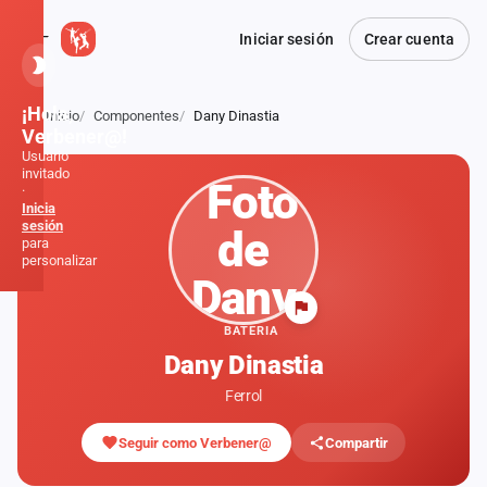
Iniciar sesión
Crear cuenta
¡Hola,
Inicio
Componentes
Dany Dinastia
Atrás
Verbener@!
Usuario
invitado
·
Inicia
sesión
para
personalizar
Inicio
BATERIA
Dany Dinastia
Noticias
Ferrol
Formaciones
Seguir como Verbener@
Compartir
Fiestas